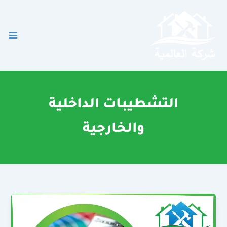
خطي
لى
لمحتوى
التشطيبات الداخلية
والخارجية