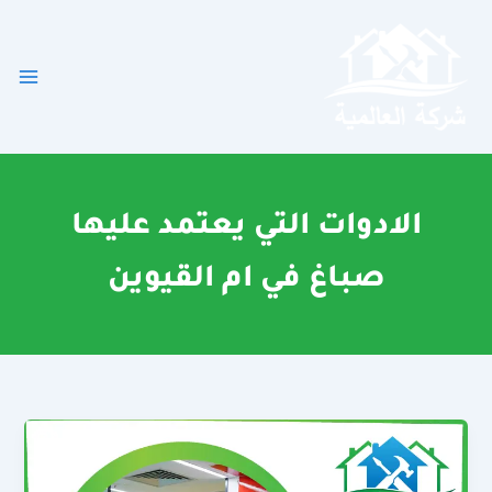
خطي
لى
لمحتوى
الادوات التي يعتمد عليها
صباغ في ام القيوين