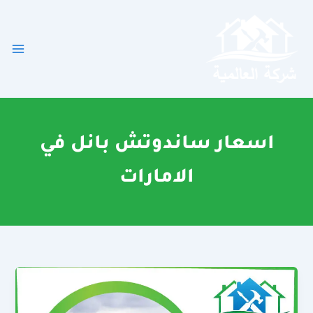
خطي
لى
لمحتوى
اسعار ساندوتش بانل في
الامارات