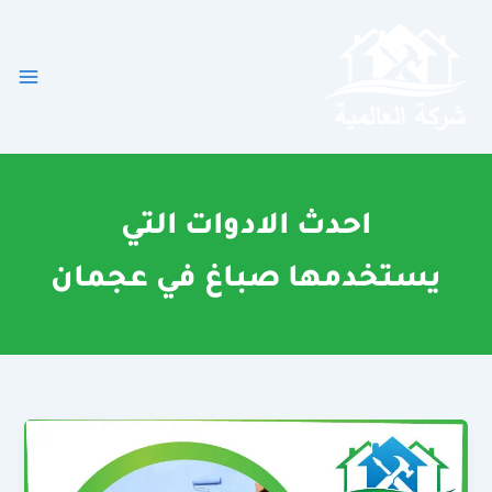
خطي
لى
لمحتوى
احدث الادوات التي
يستخدمها صباغ في عجمان