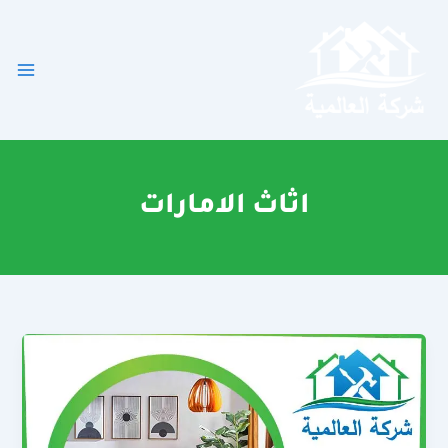
خطي
لى
لمحتوى
اثاث الامارات