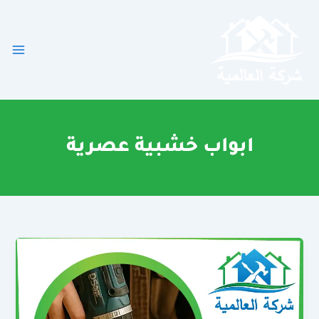
خطي
لى
لمحتوى
ابواب خشبية عصرية