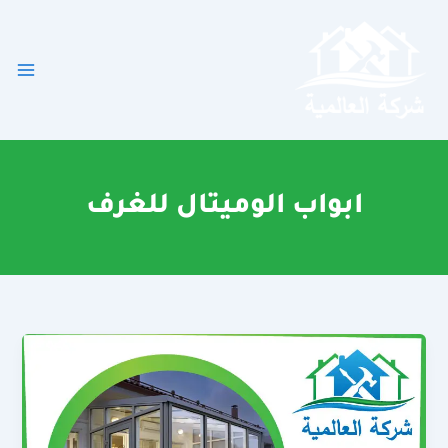
خطي
لى
لمحتوى
ابواب الوميتال للغرف