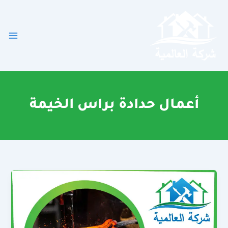
خطي
لى
لمحتوى
أعمال حدادة براس الخيمة