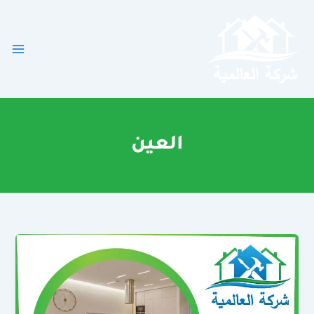
خطي
لى
لمحتوى
العين