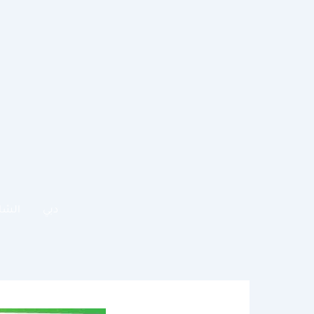
خطي
لى
لمحتوى
دبي
الشا