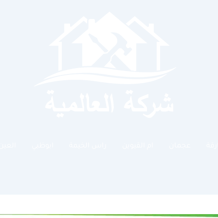
رقة
عجمان
ام القيوين
راس الخيمة
ابوظبي
العين