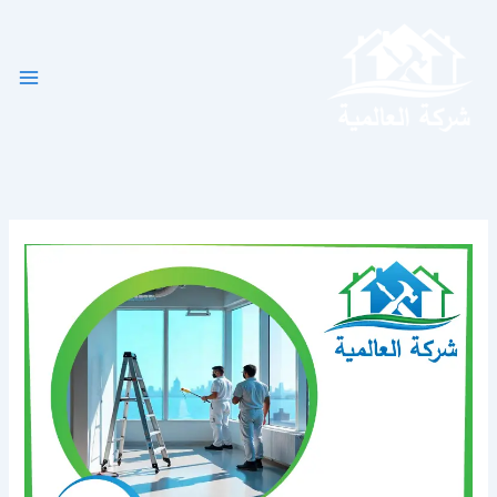
خطي
لى
لمحتوى