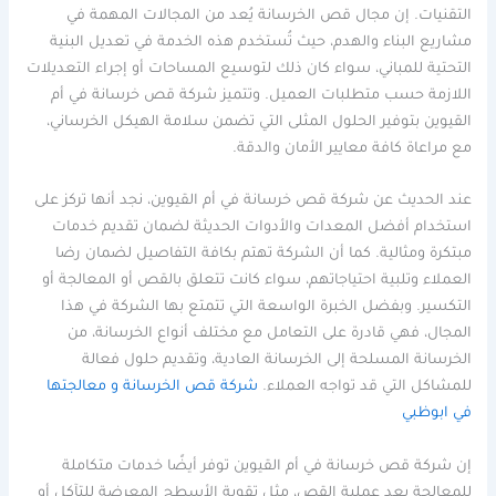
التقنيات. إن مجال قص الخرسانة يُعد من المجالات المهمة في
مشاريع البناء والهدم، حيث تُستخدم هذه الخدمة في تعديل البنية
التحتية للمباني، سواء كان ذلك لتوسيع المساحات أو إجراء التعديلات
اللازمة حسب متطلبات العميل. وتتميز شركة قص خرسانة في أم
القيوين بتوفير الحلول المثلى التي تضمن سلامة الهيكل الخرساني،
مع مراعاة كافة معايير الأمان والدقة.
عند الحديث عن شركة قص خرسانة في أم القيوين، نجد أنها تركز على
استخدام أفضل المعدات والأدوات الحديثة لضمان تقديم خدمات
مبتكرة ومثالية. كما أن الشركة تهتم بكافة التفاصيل لضمان رضا
العملاء وتلبية احتياجاتهم، سواء كانت تتعلق بالقص أو المعالجة أو
التكسير. وبفضل الخبرة الواسعة التي تتمتع بها الشركة في هذا
المجال، فهي قادرة على التعامل مع مختلف أنواع الخرسانة، من
الخرسانة المسلحة إلى الخرسانة العادية، وتقديم حلول فعالة
للمشاكل التي قد تواجه العملاء.
شركة قص الخرسانة و معالجتها
في ابوظبي
إن شركة قص خرسانة في أم القيوين توفر أيضًا خدمات متكاملة
للمعالجة بعد عملية القص، مثل تقوية الأسطح المعرضة للتآكل أو