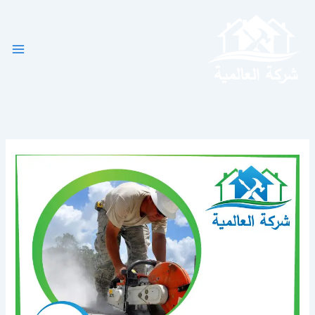
خطي
لى
لمحتوى