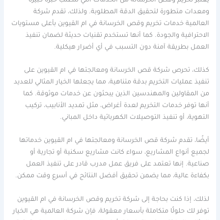
يعتبر تخريم وقص الخرسانة من الخدمات التي تتطلب خبرة كبيرة
ومعدات متطورة لتحقيق الدقة المطلوبة. ولذلك، تقدم شركة
العالمية خدمات تخريم وقص الخرسانة في ام القيوين بأعلى مستويات
الاحترافية والجودة. كما أنها تستخدم تقنيات حديثة لضمان تنفيذ
العمل بطريقة آمنة دون التسبب في أي أضرار هيكلية.
كذلك، تحرص شركة قص الخرسانة ومعالجتها في ام القيوين على
تنفيذ عمليات التخريم بدقة متناهية، مما يجعلها الخيار المثالي للعديد
من المقاولين والمهندسين الذين يبحثون عن خدمات موثوقة. كما
أنها توفر خدمات التخريم لعدة أغراض، مثل تمديد الأنابيب، تركيب
التهوية، أو تنفيذ التوصيلات الكهربائية داخل المباني.
أيضًا، تقدم شركة قص الخرسانة ومعالجتها في ام القيوين خدماتها
لجميع أنواع المشاريع، سواء كانت مشاريع سكنية أو تجارية أو
صناعية. إنها تعتمد على فريق عمل مدرب قادر على تنفيذ العمل
بكفاءة عالية، مما يضمن تحقيق أفضل النتائج في أسرع وقت ممكن.
لذلك، إذا كنت بحاجة إلى شركة تخريم وقص الخرسانة في ام القيوين
توفر لك حلولًا متكاملة بأسعار معقولة، فإن شركة العالمية هي الخيار