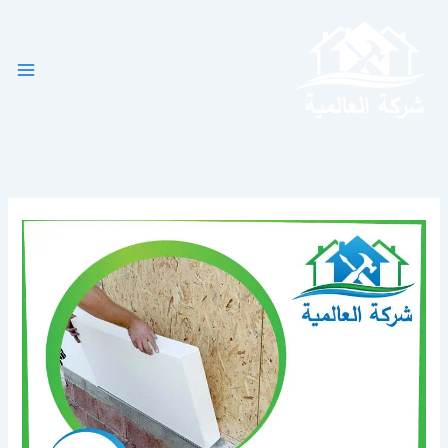
خطي
لى
لمحتوى