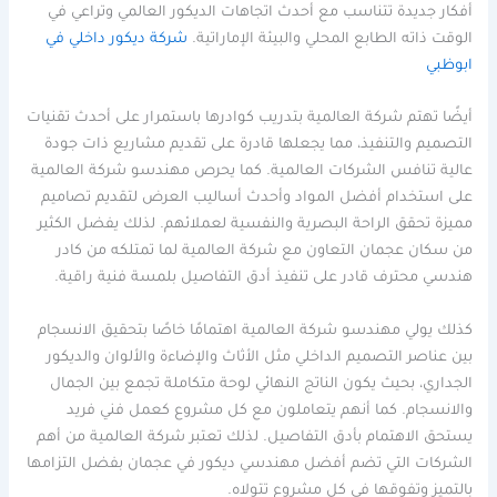
أفكار جديدة تتناسب مع أحدث اتجاهات الديكور العالمي وتراعي في
الوقت ذاته الطابع المحلي والبيئة الإماراتية.
شركة ديكور داخلي في
ابوظبي
أيضًا تهتم شركة العالمية بتدريب كوادرها باستمرار على أحدث تقنيات
التصميم والتنفيذ، مما يجعلها قادرة على تقديم مشاريع ذات جودة
عالية تنافس الشركات العالمية. كما يحرص مهندسو شركة العالمية
على استخدام أفضل المواد وأحدث أساليب العرض لتقديم تصاميم
مميزة تحقق الراحة البصرية والنفسية لعملائهم. لذلك يفضل الكثير
من سكان عجمان التعاون مع شركة العالمية لما تمتلكه من كادر
هندسي محترف قادر على تنفيذ أدق التفاصيل بلمسة فنية راقية.
كذلك يولي مهندسو شركة العالمية اهتمامًا خاصًا بتحقيق الانسجام
بين عناصر التصميم الداخلي مثل الأثاث والإضاءة والألوان والديكور
الجداري، بحيث يكون الناتج النهائي لوحة متكاملة تجمع بين الجمال
والانسجام. كما أنهم يتعاملون مع كل مشروع كعمل فني فريد
يستحق الاهتمام بأدق التفاصيل. لذلك تعتبر شركة العالمية من أهم
الشركات التي تضم أفضل مهندسي ديكور في عجمان بفضل التزامها
بالتميز وتفوقها في كل مشروع تتولاه.