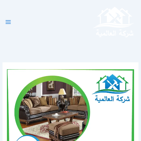
خطي
لى
لمحتوى