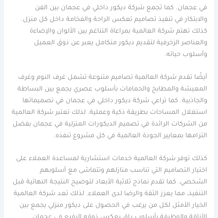
في عجمان. كما تجمع شركة ديكور داخلي في عجمان بين الفن
والابتكار في تنفيذ تصاميم تعكس الراحة والفخامة داخل كل منزل.
كذلك تهتم شركة العالمية بمراعاة التناغم بين الألوان والإضاءة
والعناصر الزخرفية لتقديم ديكور متكامل يعبر عن ذوق العميل
وأسلوب حياته.
أيضًا تقدم شركة العالمية تصاميم متنوعة تشمل غرف النوم وغرف
المعيشة والمطابخ والحمامات بأسلوب عصري يجمع بين البساطة
والجاذبية. كما تراعي شركة ديكور داخلي في عجمان في تصميماتها
استغلال المساحات بطريقة ذكية وعملية. لذلك تعتبر شركة العالمية
من الشركات الرائدة في تصميم الديكورات المنزلية في عجمان بفضل
التزامها بمعايير الجودة العالمية في كل مشروع تنفذه.
كذلك توفر شركة العالمية خدمات استشارية لمساعدة العملاء على
اختيار التصاميم التي تناسب منازلهم وتتماشى مع أسلوبهم
الشخصي. كما تقدم نماذج ثلاثية الأبعاد لتوضيح النتيجة النهائية قبل
التنفيذ، مما يعزز الثقة والرضا لدى العملاء. لذلك تعد شركة العالمية
الخيار الأمثل لكل من يرغب في الحصول على ديكور منزلي يجمع بين
الأناقة والوظيفة بأسلوب راقٍ يعكس ذوقه الرفيع في عجمان.