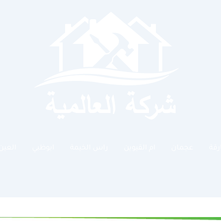
رقة
عجمان
ام القيوين
راس الخيمة
ابوظبي
العين