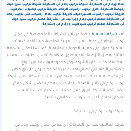
بلاط ورخام في الشارقة
,
شركة تركيب رخام في الشارقة
,
شركة تركيب سيراميك
رخيصة الشارقة
,
طرق تركيب ارضيات الرخام
,
طريقة تركيب ارضيات الجرانيت
,
طريقة تركيب ارضيات السيراميك
,
طريقة تركيب بلاط ارضيات
,
فني تركيب رخام
في الشارقة
,
معلم تركيب رخام وجرانيت في الشارقة
,
معلم تركيب سيراميك
في الشارقة
,
معلم تركيب سيراميك و رخام في الشارقة
تُعد
شركة العالمية
واحدة من أبرز الشركات المتخصصة في مجال
تركيب الرخام في دولة الإمارات العربية المتحدة، حيث تقدم خدماتها
المتميزة وفق أعلى معايير الجودة والاحترافية. كما أنها تحظى بسمعة
ممتازة بفضل التزامها بتقديم حلول متكاملة تناسب احتياجات العملاء
المختلفة. كذلك، فإن الشركة توفر مجموعة واسعة من أنواع
وتصاميم الرخام التي تضفي لمسة من الفخامة والرقي على أي مكان
يتم تركيبها فيه. لذلك، يعتمد العديد من الأفراد والشركات على شركة
تركيب رخام في رأس الخيمة لإنجاز مشاريعهم بأفضل شكل ممكن.
أيضا، تتميز الشركة بفريق عمل محترف يستخدم أحدث التقنيات
لضمان تحقيق أعلى مستويات الدقة في التنفيذ.
شركة تركيب رخام في الشارقة
شركة العالمية تعد من الشركات الرائدة في مجال تركيب رخام في