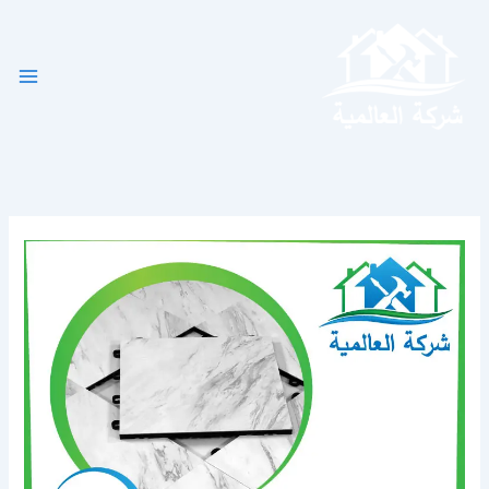
خطي
لى
لمحتوى