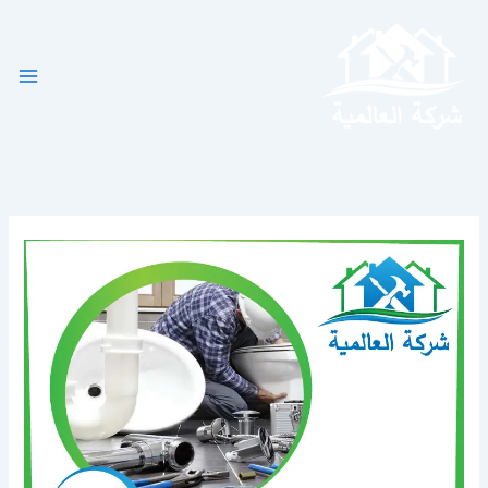
خطي
لى
لمحتوى