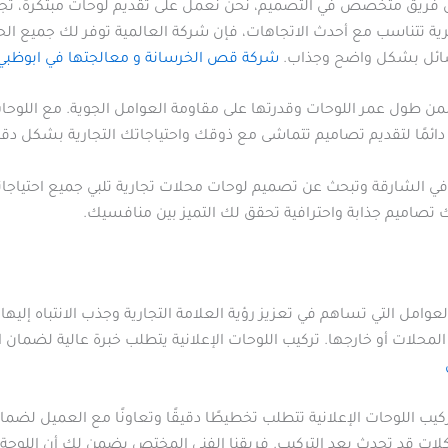
فريق متخصص في التصميم، نحن نعمل على تقديم لوحات مبتكرة، تجمع 
ية تتناسب مع أحدث الاتجاهات، فإن شركة العالمية توفر لك جميع الحلول
لرسائل بشكل واضح وجذاب.
شركة قص الخرسانة و معالجتها في ابوظبي
ضمن طول عمر اللوحات وقدرتها على مقاومة العوامل الجوية. مع الل
ئمًا لتقديم تصاميم تتماشى مع ذوقك واحتياجاتك التجارية بشكل دقي
في الشارقة وتبحث عن تصميم لوحات محلات تجارية تلبي جميع احتياج
 تصاميم جذابة واحترافية تحقق لك التميز بين منافسيك.
لعوامل التي تساهم في تعزيز رؤية العلامة التجارية وجذب الانتباه إل
 المحلات أو خارجها. تركيب اللوحات الإعلانية يتطلب خبرة عالية لضمان
 اللوحات الإعلانية تتطلب تخطيطًا دقيقًا وتعاونًا مع العميل لضمان 
شكلات قد تحدث بعد التركيب. فريقنا الفني المختص يضمن لك أن اللو