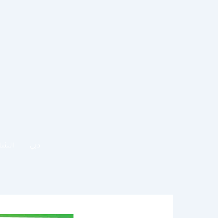
خطي
لى
لمحتوى
دبي
الشا