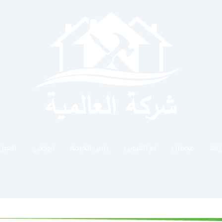
رقة
عجمان
ام القيوين
راس الخيمة
ابوظبي
العين