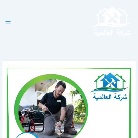
خطي
لى
لمحتوى