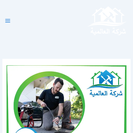
خطي
لى
لمحتوى