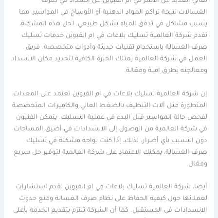
تعاني العديد من الأسر في ام القيوين من انسداد في صرف
الغسالات نتيجة تراكم المواد الدهنية أو الأوساخ في المواسير، مما
يسبب مشاكل في تدفق المياه بشكل طبيعي. لحل هذه المشكلة،
تقدم شركة العالمية تسليك بلاعات في ام القيوين خدمات تسليك
صرف الغسالة باستخدام تقنيات حديثة وأدوات متخصصة. فريق
العمل في شركة العالمية يمتلك الخبرة الكافية لتحديد مكان الانسداد
ومعالجته بطرق آمنة وفعّالة.
إن شركة العالمية تسليك بلاعات في ام القيوين تعتمد على المعدات
المتطورة مثل آلات التنظيف بالضغط العالي والكاميرات المتخصصة
لفحص حالة المواسير قبل البدء في عملية التسليك. يتمكن الفنيون
في شركة العالمية من الوصول إلى الانسدادات في أضيق المساحات
دون التسبب بأي أضرار. لذلك، إذا كنت تواجه مشكلة في تسليك
صرف الغسالة، يمكنك الاعتماد على شركة العالمية لتوفير حل سريع
وفعّال.
أيضا، شركة العالمية تسليك بلاعات في ام القيوين تقدم استشارات
لعملائها حول كيفية الحفاظ على نظام صرف الغسالة ومنع حدوث
الانسدادات في المستقبل. كما أن الشركة تلتزم بتقديم الخدمة بأعلى