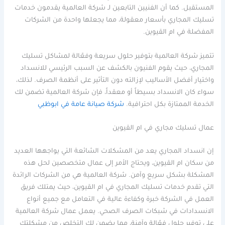
المستقبل. كما أن الفنيين التابعين لـ شركة العالمية يقدمون خدمات
تسليك المجاري بأسعار معقولة، مما يجعلها واحدة من الشركات
المفضلة في ام القيوين.
تتميز شركة العالمية بتوفير حلول سريعة وفعّالة لمشاكل تسليك
المجاري، حيث يقوم الفنيون بالكشف عن السبب الرئيسي للانسداد
واختيار أفضل الأساليب لإزالته دون التأثير على أنظمة الصرف. لذلك،
سواء كان الانسداد بسيطاً أو معقداً، فإن شركة العالمية تضمن لك
الخدمة الممتازة بكل احترافية.
شركة صيانة عامة في ابوظبي
عمال تسليك مجاري في ام القيوين
إن انسداد المجاري يعد من المشكلات الشائعة التي يواجهها العديد
من سكان ام القيوين، ويحتاج الأمر إلى عمال متخصصين لحل هذه
المشكلة بشكل سريع وآمن. شركة العالمية هي من الشركات الرائدة
التي تقدم خدمات تسليك المجاري في ام القيوين، حيث يمتلك فريق
العمل في الشركة خبرة وكفاءة عالية في التعامل مع جميع أنواع
الانسدادات في شبكات الصرف الصحي. يعمل عمال شركة العالمية
على توفير حلول فعّالة وآمنة، مما يضمن لك التخلص من مشكلتك