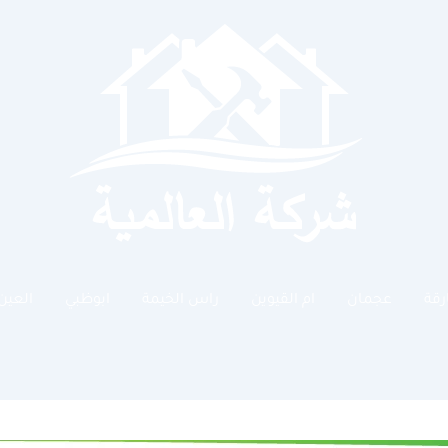
رقة
عجمان
ام القيوين
راس الخيمة
ابوظبي
العين