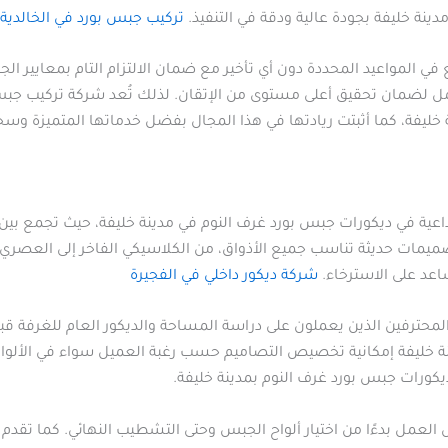
ة خليفة بجودة عالية ودقة في التنفيذ.
تركيب جبس بورد في الخالدية
المواعيد المحددة دون أي تأخير مع ضمان الالتزام التام بمعايير ال
لعمل لضمان تحقيق أعلى مستوى من الإتقان. لذلك تُعد شركة تركيب جبس 
خليفة، كما أثبتت ريادتها في هذا المجال بفضل خدماتها المتميزة وسج
اعية في ديكورات جبس بورد غرف النوم في مدينة خليفة، حيث تجمع بين ا
يمات حديثة تناسب جميع الأذواق، من الكلاسيكي الفاخر إلى العصري 
ساعد على الاسترخاء.
شركة ديكور داخلي في الفجيرة
المحترفين الذين يعملون على دراسة المساحة والديكور العام للغرفة ق
خليفة إمكانية تخصيص التصاميم حسب رغبة العميل سواء في الألوان أو
كورات جبس بورد غرف النوم بمدينة خليفة.
لعمل بدءًا من اختيار ألواح الجبس وحتى التشطيب النهائي. كما تقدم أ