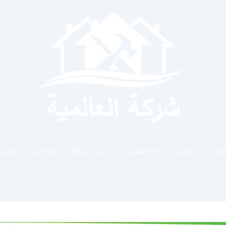
رقة
عجمان
ام القيوين
راس الخيمة
ابوظبي
العين