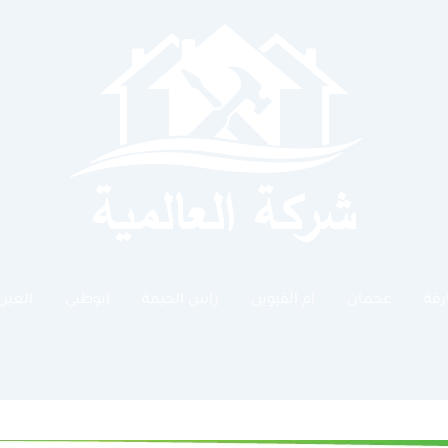
رقة
عجمان
ام القيوين
راس الخيمة
ابوظبي
العين